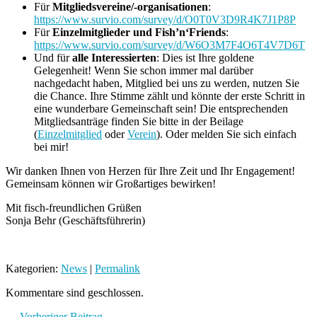
Für
Mitgliedsvereine/-organisationen
:
https://www.survio.com/survey/d/O0T0V3D9R4K7J1P8P
Für
Einzelmitglieder und Fish’n‘Friends
:
https://www.survio.com/survey/d/W6O3M7F4O6T4V7D6T
Und für
alle Interessierten
: Dies ist Ihre goldene
Gelegenheit! Wenn Sie schon immer mal darüber
nachgedacht haben, Mitglied bei uns zu werden, nutzen Sie
die Chance. Ihre Stimme zählt und könnte der erste Schritt in
eine wunderbare Gemeinschaft sein! Die entsprechenden
Mitgliedsanträge finden Sie bitte in der Beilage
(
Einzelmitglied
oder
Verein
). Oder melden Sie sich einfach
bei mir!
Wir danken Ihnen von Herzen für Ihre Zeit und Ihr Engagement!
Gemeinsam können wir Großartiges bewirken!
Mit fisch-freundlichen Grüßen
Sonja Behr (Geschäftsführerin)
Kategorien:
News
|
Permalink
Kommentare sind geschlossen.
← Vorheriger Beitrag